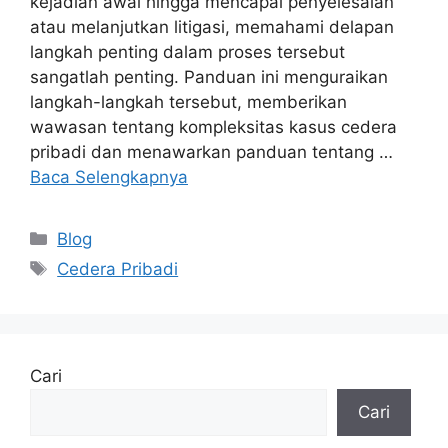
kejadian awal hingga mencapai penyelesaian
atau melanjutkan litigasi, memahami delapan
langkah penting dalam proses tersebut
sangatlah penting. Panduan ini menguraikan
langkah-langkah tersebut, memberikan
wawasan tentang kompleksitas kasus cedera
pribadi dan menawarkan panduan tentang …
Baca Selengkapnya
Kategori
Blog
Tag
Cedera Pribadi
Cari
Cari