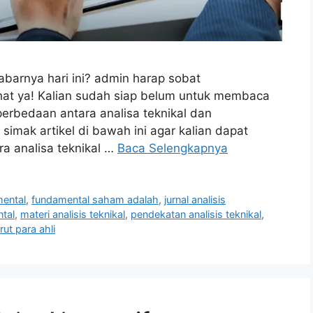
abarnya hari ini? admin harap sobat
hat ya! Kalian sudah siap belum untuk membaca
perbedaan antara analisa teknikal dan
simak artikel di bawah ini agar kalian dapat
a analisa teknikal …
Baca Selengkapnya
mental
,
fundamental saham adalah
,
jurnal analisis
ntal
,
materi analisis teknikal
,
pendekatan analisis teknikal
,
ut para ahli