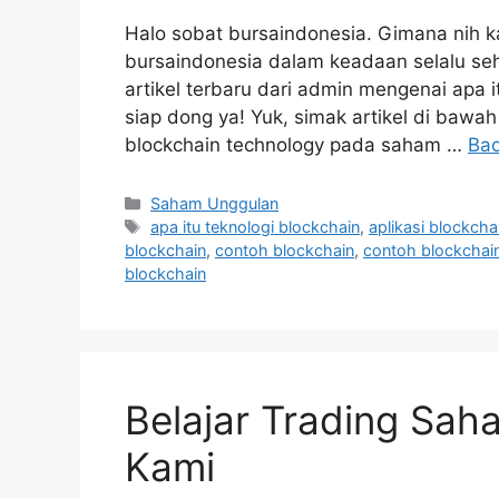
Halo sobat bursaindonesia. Gimana nih k
bursaindonesia dalam keadaan selalu se
artikel terbaru dari admin mengenai apa 
siap dong ya! Yuk, simak artikel di bawah 
blockchain technology pada saham …
Bac
Kategori
Saham Unggulan
Tag
apa itu teknologi blockchain
,
aplikasi blockcha
blockchain
,
contoh blockchain
,
contoh blockchain
blockchain
Belajar Trading Sa
Kami