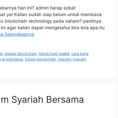
abarnya hari ini? admin harap sobat
hat ya! Kalian sudah siap belum untuk membaca
itu blockchain technology pada saham? pastinya
ini agar kalian dapat mengetahui kira-kira apa itu
a Selengkapnya
in
,
belajar blockchain
,
blockchain wallet
,
cara kerja
 di indonesia
,
fungsi blockchain
,
macam-macam
ham Syariah Bersama