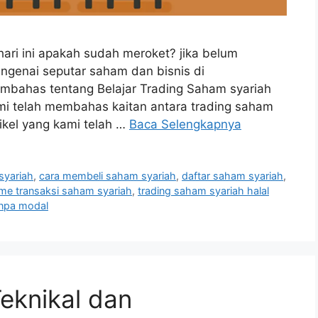
hari ini apakah sudah meroket? jika belum
engenai seputar saham dan bisnis di
membahas tentang Belajar Trading Saham syariah
mi telah membahas kaitan antara trading saham
tikel yang kami telah …
Baca Selengkapnya
syariah
,
cara membeli saham syariah
,
daftar saham syariah
,
me transaksi saham syariah
,
trading saham syariah halal
anpa modal
eknikal dan