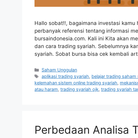
Hallo sobat!!, bagaimana investasi kamu 
perbanyak referensi tentang informasi m
bursaindonesia.com. Kali ini Kita akan 
dan cara trading syariah. Sebelumnya ka
syariah. Sobat bursa bisa cek kembali ar
Kategori
Saham Unggulan
Tag
aplikasi trading syariah
,
belajar trading saham 
kelemahan sistem online trading syariah
,
mekanis
atau haram
,
trading syariah ojk
,
trading syariah t
Perbedaan Analisa T