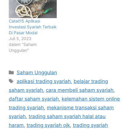
Catat!!5 Aplikasi
Investasi Syariah Terbaik
Di Pasar Modal
Juli 5, 2023
dalam "Saham
Unggulan"
Kategori
Saham Unggulan
Tag
aplikasi trading syariah
,
belajar trading
saham syariah
,
cara membeli saham syariah
,
daftar saham syariah
,
kelemahan sistem online
trading syariah
,
mekanisme transaksi saham
syariah
,
trading saham syariah halal atau
haram
,
trading syariah ojk
,
trading syariah