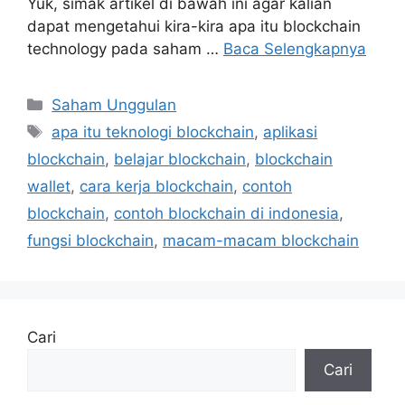
Yuk, simak artikel di bawah ini agar kalian
dapat mengetahui kira-kira apa itu blockchain
technology pada saham …
Baca Selengkapnya
Kategori
Saham Unggulan
Tag
apa itu teknologi blockchain
,
aplikasi
blockchain
,
belajar blockchain
,
blockchain
wallet
,
cara kerja blockchain
,
contoh
blockchain
,
contoh blockchain di indonesia
,
fungsi blockchain
,
macam-macam blockchain
Cari
Cari