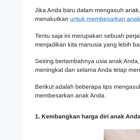
Jika Anda baru dalam mengasuh anak, 
menakutkan
untuk membesarkan anak
Tentu saja ini merupakan sebuah perj
menjadikan kita manusia yang lebih ba
Seiring bertambahnya usia anak Anda
meningkat dan selama Anda tetap menj
Berikut adalah beberapa tips mengas
membesarkan anak Anda.
1. Kembangkan harga diri anak And