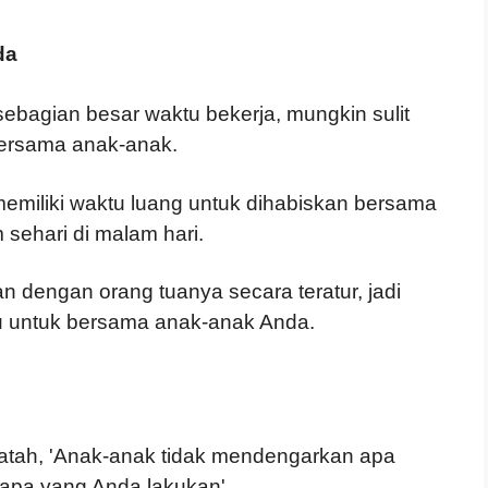
da
bagian besar waktu bekerja, mungkin sulit
ersama anak-anak.
emiliki waktu luang untuk dihabiskan bersama
sehari di malam hari.
dengan orang tuanya secara teratur, jadi
u untuk bersama anak-anak Anda.
tah, 'Anak-anak tidak mendengarkan apa
apa yang Anda lakukan'.