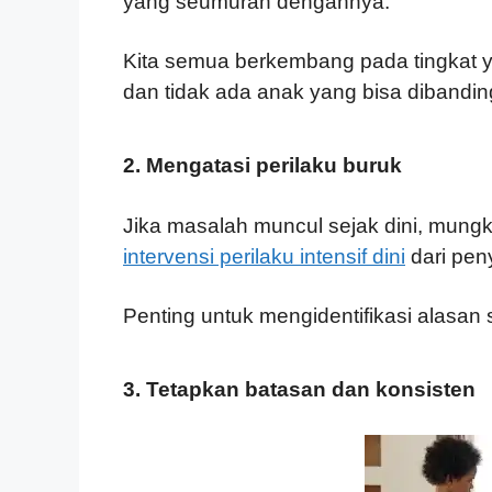
yang seumuran dengannya.
Kita semua berkembang pada tingkat 
dan tidak ada anak yang bisa dibandin
2. Mengatasi perilaku buruk
Jika masalah muncul sejak dini, mungk
intervensi perilaku intensif dini
dari pen
Penting untuk mengidentifikasi alasan 
3. Tetapkan batasan dan konsisten