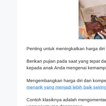
Penting untuk meningkatkan harga diri
Berikan pujian pada saat yang tepat d
kepada anak Anda mengenai kemamp
Mengembangkan harga diri dan kompe
menarik yang menjadi lebih baik seiri
Contoh klasiknya adalah mengomenta