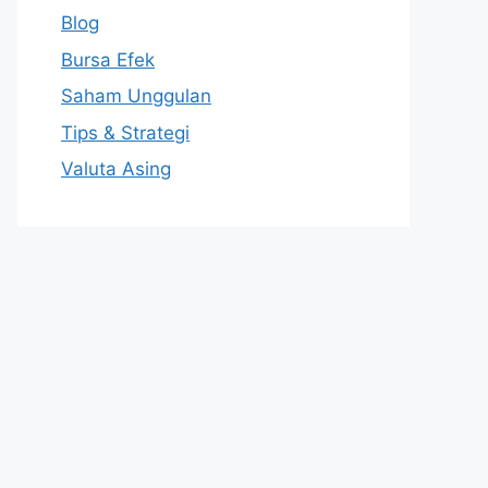
Blog
Bursa Efek
Saham Unggulan
Tips & Strategi
Valuta Asing