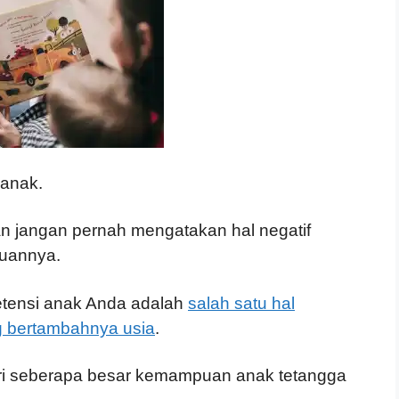
 anak.
an jangan pernah mengatakan hal negatif
uannya.
tensi anak Anda adalah
salah satu hal
ng bertambahnya usia
.
ri seberapa besar kemampuan anak tetangga