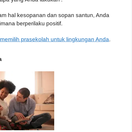
lam hal kesopanan dan sopan santun, Anda
na berperilaku positif.
memilih prasekolah untuk lingkungan Anda
.
a