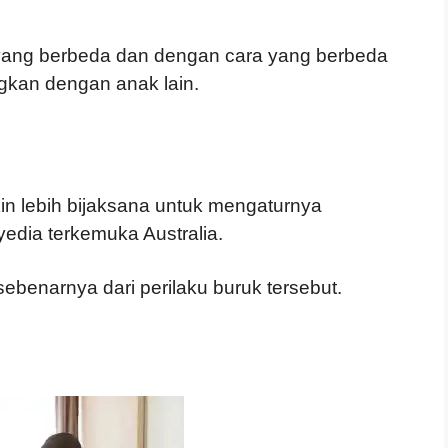
yang berbeda dan dengan cara yang berbeda
gkan dengan anak lain.
in lebih bijaksana untuk mengaturnya
yedia terkemuka Australia.
sebenarnya dari perilaku buruk tersebut.