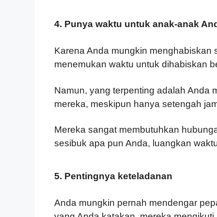
4. Punya waktu untuk anak-anak An
Karena Anda mungkin menghabiskan se
menemukan waktu untuk dihabiskan b
Namun, yang terpenting adalah Anda m
mereka, meskipun hanya setengah jam 
Mereka sangat membutuhkan hubungan 
sesibuk apa pun Anda, luangkan wakt
5. Pentingnya keteladanan
Anda mungkin pernah mendengar pepa
yang Anda katakan, mereka mengikuti 