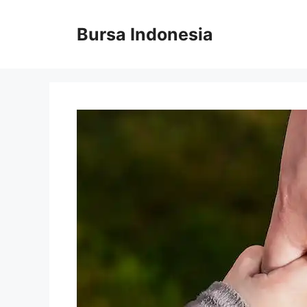
Langsung
ke
Bursa Indonesia
isi