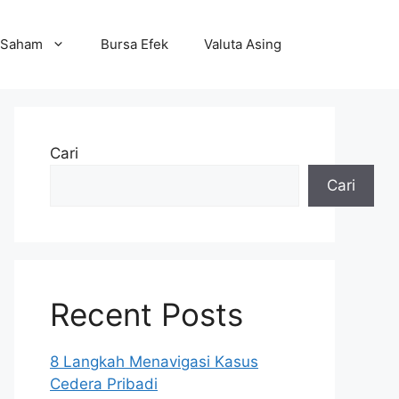
Saham
Bursa Efek
Valuta Asing
Cari
Cari
Recent Posts
8 Langkah Menavigasi Kasus
Cedera Pribadi