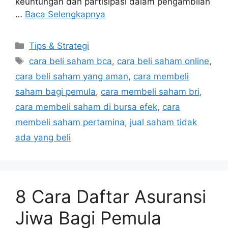
keuntungan dan partisipasi dalam pengambilan
…
Baca Selengkapnya
Kategori
Tips & Strategi
Tag
cara beli saham bca
,
cara beli saham online
,
cara beli saham yang aman
,
cara membeli
saham bagi pemula
,
cara membeli saham bri
,
cara membeli saham di bursa efek
,
cara
membeli saham pertamina
,
jual saham tidak
ada yang beli
8 Cara Daftar Asuransi
Jiwa Bagi Pemula