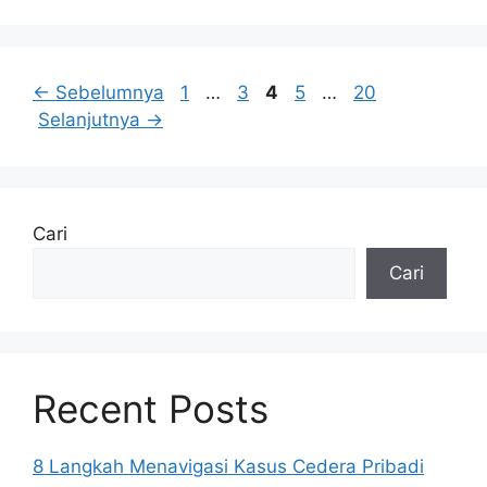
Halaman
Halaman
Halaman
Halaman
Halaman
←
Sebelumnya
1
…
3
4
5
…
20
Selanjutnya
→
Cari
Cari
Recent Posts
8 Langkah Menavigasi Kasus Cedera Pribadi