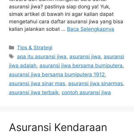
asuransi jiwa? pastinya siap dong ya! Yuk,
simak artikel di bawah ini agar kalian dapat
mengetahui cara daftar asuransi jiwa yang bisa
kalian jalankan sobat …
Baca Selengkapnya
Kategori
Tips & Strategi
Tag
apa itu asuransi jiwa
,
asuransi jiwa
,
asuransi
jiwa adalah
,
asuransi jiwa bersama bumiputera
,
asuransi jiwa bersama bumiputera 1912
,
asuransi jiwa sinar mas
,
asuransi jiwa sinarmas
,
asuransi jiwa terbaik
,
contoh asuransi jiwa
Asuransi Kendaraan