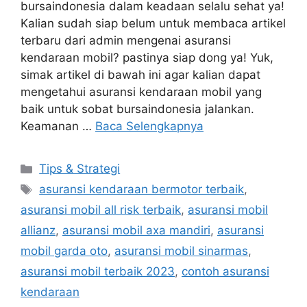
bursaindonesia dalam keadaan selalu sehat ya!
Kalian sudah siap belum untuk membaca artikel
terbaru dari admin mengenai asuransi
kendaraan mobil? pastinya siap dong ya! Yuk,
simak artikel di bawah ini agar kalian dapat
mengetahui asuransi kendaraan mobil yang
baik untuk sobat bursaindonesia jalankan.
Keamanan …
Baca Selengkapnya
Kategori
Tips & Strategi
Tag
asuransi kendaraan bermotor terbaik
,
asuransi mobil all risk terbaik
,
asuransi mobil
allianz
,
asuransi mobil axa mandiri
,
asuransi
mobil garda oto
,
asuransi mobil sinarmas
,
asuransi mobil terbaik 2023
,
contoh asuransi
kendaraan