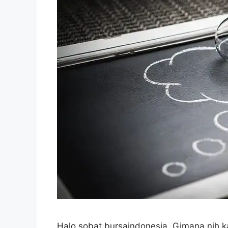
Halo sobat bursaindonesia. Gimana nih k