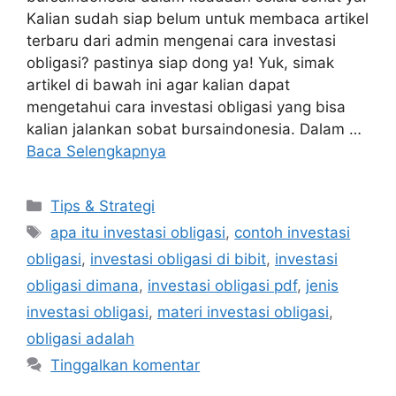
Kalian sudah siap belum untuk membaca artikel
terbaru dari admin mengenai cara investasi
obligasi? pastinya siap dong ya! Yuk, simak
artikel di bawah ini agar kalian dapat
mengetahui cara investasi obligasi yang bisa
kalian jalankan sobat bursaindonesia. Dalam …
Baca Selengkapnya
Kategori
Tips & Strategi
Tag
apa itu investasi obligasi
,
contoh investasi
obligasi
,
investasi obligasi di bibit
,
investasi
obligasi dimana
,
investasi obligasi pdf
,
jenis
investasi obligasi
,
materi investasi obligasi
,
obligasi adalah
Tinggalkan komentar