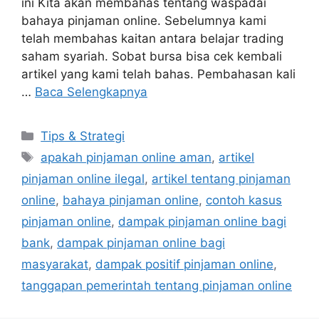
ini Kita akan membahas tentang waspadai
bahaya pinjaman online. Sebelumnya kami
telah membahas kaitan antara belajar trading
saham syariah. Sobat bursa bisa cek kembali
artikel yang kami telah bahas. Pembahasan kali
…
Baca Selengkapnya
Kategori
Tips & Strategi
Tag
apakah pinjaman online aman
,
artikel
pinjaman online ilegal
,
artikel tentang pinjaman
online
,
bahaya pinjaman online
,
contoh kasus
pinjaman online
,
dampak pinjaman online bagi
bank
,
dampak pinjaman online bagi
masyarakat
,
dampak positif pinjaman online
,
tanggapan pemerintah tentang pinjaman online