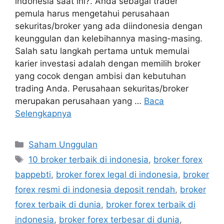
indonesia saat ini?. Anda sebagai trader
pemula harus mengetahui perusahaan
sekuritas/broker yang ada diindonesia dengan
keunggulan dan kelebihannya masing-masing.
Salah satu langkah pertama untuk memulai
karier investasi adalah dengan memilih broker
yang cocok dengan ambisi dan kebutuhan
trading Anda. Perusahaan sekuritas/broker
merupakan perusahaan yang …
Baca
Selengkapnya
Kategori
Saham Unggulan
Tag
10 broker terbaik di indonesia
,
broker forex
bappebti
,
broker forex legal di indonesia
,
broker
forex resmi di indonesia deposit rendah
,
broker
forex terbaik di dunia
,
broker forex terbaik di
indonesia
,
broker forex terbesar di dunia
,