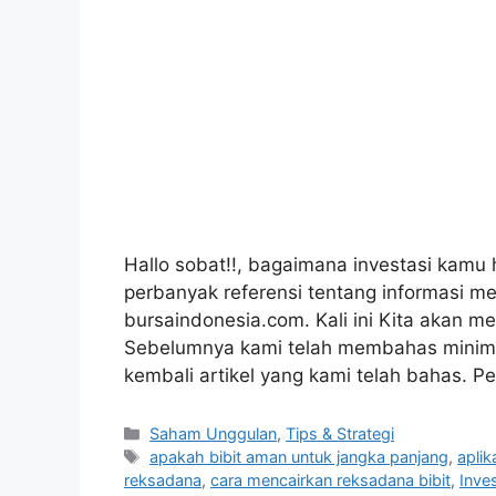
Hallo sobat!!, bagaimana investasi kamu 
perbanyak referensi tentang informasi m
bursaindonesia.com. Kali ini Kita akan m
Sebelumnya kami telah membahas minimal 
kembali artikel yang kami telah bahas. P
Kategori
Saham Unggulan
,
Tips & Strategi
Tag
apakah bibit aman untuk jangka panjang
,
aplik
reksadana
,
cara mencairkan reksadana bibit
,
Inves